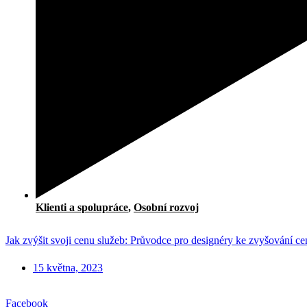
Klienti a spolupráce
,
Osobní rozvoj
Jak zvýšit svoji cenu služeb: Průvodce pro designéry ke zvyšování ce
15 května, 2023
Facebook