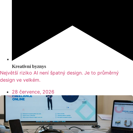
Kreativní byznys
Největší riziko AI není špatný design. Je to průměrný
design ve velkém.
28 července, 2026