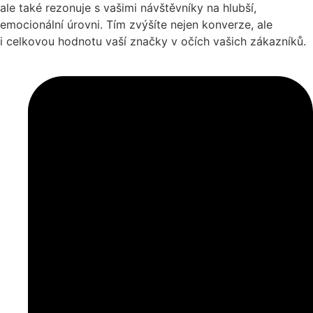
ale také rezonuje s vašimi návštěvníky na hlubší,
emocionální úrovni. Tím zvýšíte nejen konverze, ale
i celkovou hodnotu vaší značky v očích vašich zákazníků.