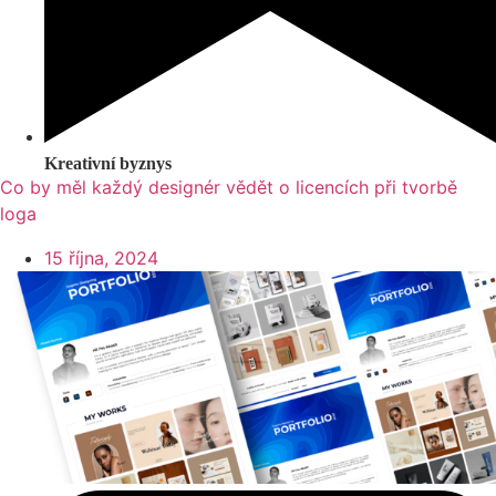
Kreativní byznys
Co by měl každý designér vědět o licencích při tvorbě
loga
15 října, 2024