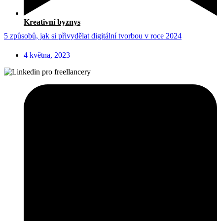
Kreativní byznys
5 způsobů, jak si přivydělat digitální tvorbou v roce 2024
4 května, 2023