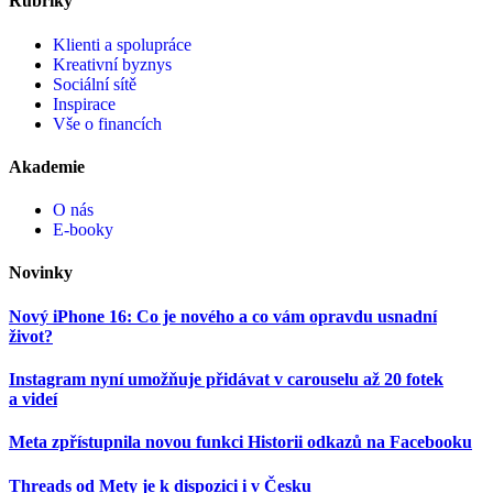
Rubriky
Klienti a spolupráce
Kreativní byznys
Sociální sítě
Inspirace
Vše o financích
Akademie
O nás
E-booky
Novinky
Nový iPhone 16: Co je nového a co vám opravdu usnadní
život?
Instagram nyní umožňuje přidávat v carouselu až 20 fotek
a videí
Meta zpřístupnila novou funkci Historii odkazů na Facebooku
Threads od Mety je k dispozici i v Česku