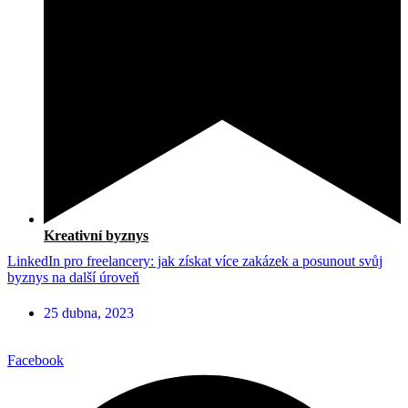
Kreativní byznys
LinkedIn pro freelancery: jak získat více zakázek a posunout svůj
byznys na další úroveň
25 dubna, 2023
Facebook