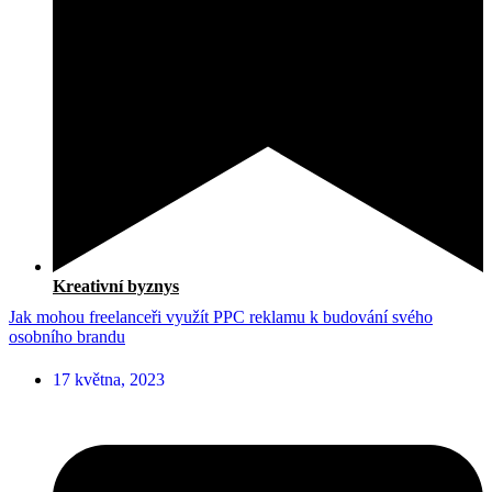
Kreativní byznys
Jak mohou freelanceři využít PPC reklamu k budování svého
osobního brandu
17 května, 2023