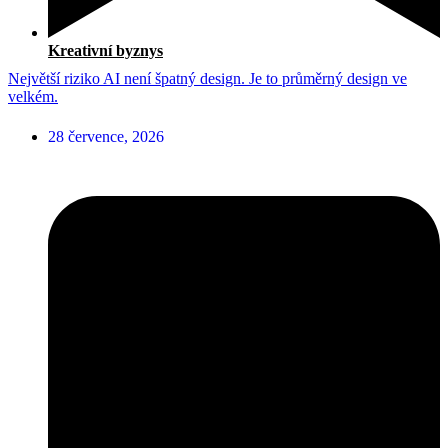
Kreativní byznys
Největší riziko AI není špatný design. Je to průměrný design ve
velkém.
28 července, 2026