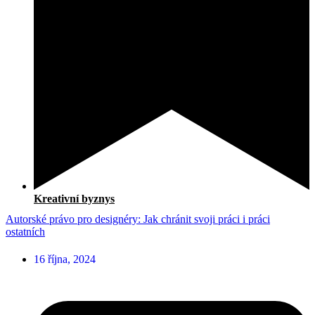
Kreativní byznys
Autorské právo pro designéry: Jak chránit svoji práci i práci
ostatních
16 října, 2024